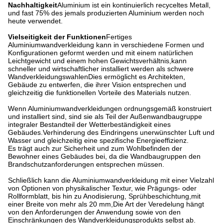
Nachhaltigkeit
Aluminium ist ein kontinuierlich recyceltes Metall,
und fast 75% des jemals produzierten Aluminium werden noch
heute verwendet.
Vielseitigkeit der Funktionen
Fertiges
Aluminiumwandverkleidung kann in verschiedene Formen und
Konfigurationen geformt werden und mit einem natürlichen
Leichtgewicht und einem hohen Gewichtsverhältnis,kann
schneller und wirtschaftlicher installiert werden als schwere
WandverkleidungswahlenDies ermöglicht es Architekten,
Gebäude zu entwerfen, die ihrer Vision entsprechen und
gleichzeitig die funktionellen Vorteile des Materials nutzen.
Wenn Aluminiumwandverkleidungen ordnungsgemäß konstruiert
und installiert sind, sind sie als Teil der Außenwandbaugruppe
integraler Bestandteil der Wetterbeständigkeit eines
Gebäudes.Verhinderung des Eindringens unerwünschter Luft und
Wasser und gleichzeitig eine spezifische Energieeffizienz.
Es trägt auch zur Sicherheit und zum Wohlbefinden der
Bewohner eines Gebäudes bei, da die Wandbaugruppen den
Brandschutzanforderungen entsprechen müssen.
Schließlich kann die Aluminiumwandverkleidung mit einer Vielzahl
von Optionen von physikalischer Textur, wie Prägungs- oder
Rollformblatt, bis hin zu Anodisierung, Sprühbeschichtung,mit
einer Breite von mehr als 20 mm,Die Art der Veredelung hängt
von den Anforderungen der Anwendung sowie von den
Einschränkungen des Wandverkleidungsprodukts selbst ab.