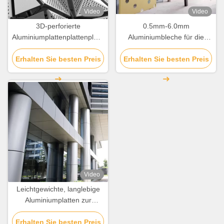
Video
Video
3D-perforierte
0.5mm-6.0mm
Aluminiumplattenplattenplatten,
Aluminiumbleche für die
hergestellt und angepasst
Gebäudekoration
Erhalten Sie besten Preis
für Wanddekoration
Erhalten Sie besten Preis
Video
Leichtgewichte, langlebige
Aluminiumplatten zur
Dekoration von Fassaden
Erhalten Sie besten Preis
und Baldachin