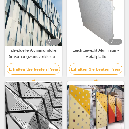
Video
Video
Individuelle Aluminiumfolien
Leichtgewicht Aluminium-
für Vorhangwandverkleidung
Metallplatte
/ Dekoration
kundenspezifische
Erhalten Sie besten Preis
Erhalten Sie besten Preis
Aluminiumplatte
Wettersicherung