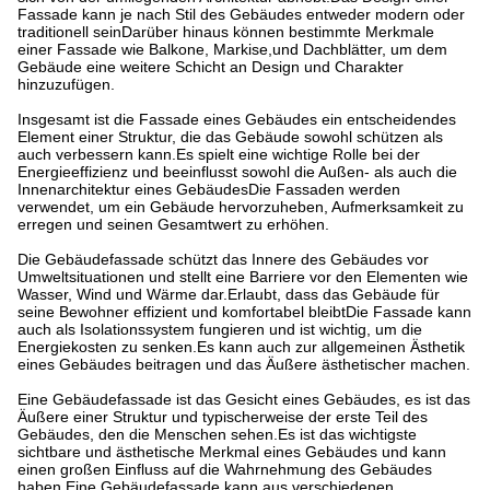
Fassade kann je nach Stil des Gebäudes entweder modern oder
traditionell seinDarüber hinaus können bestimmte Merkmale
einer Fassade wie Balkone, Markise,und Dachblätter, um dem
Gebäude eine weitere Schicht an Design und Charakter
hinzuzufügen.
Insgesamt ist die Fassade eines Gebäudes ein entscheidendes
Element einer Struktur, die das Gebäude sowohl schützen als
auch verbessern kann.Es spielt eine wichtige Rolle bei der
Energieeffizienz und beeinflusst sowohl die Außen- als auch die
Innenarchitektur eines GebäudesDie Fassaden werden
verwendet, um ein Gebäude hervorzuheben, Aufmerksamkeit zu
erregen und seinen Gesamtwert zu erhöhen.
Die Gebäudefassade schützt das Innere des Gebäudes vor
Umweltsituationen und stellt eine Barriere vor den Elementen wie
Wasser, Wind und Wärme dar.Erlaubt, dass das Gebäude für
seine Bewohner effizient und komfortabel bleibtDie Fassade kann
auch als Isolationssystem fungieren und ist wichtig, um die
Energiekosten zu senken.Es kann auch zur allgemeinen Ästhetik
eines Gebäudes beitragen und das Äußere ästhetischer machen.
Eine Gebäudefassade ist das Gesicht eines Gebäudes, es ist das
Äußere einer Struktur und typischerweise der erste Teil des
Gebäudes, den die Menschen sehen.Es ist das wichtigste
sichtbare und ästhetische Merkmal eines Gebäudes und kann
einen großen Einfluss auf die Wahrnehmung des Gebäudes
haben.Eine Gebäudefassade kann aus verschiedenen