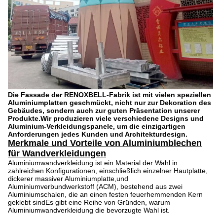
Die Fassade der RENOXBELL-Fabrik ist mit vielen speziellen
Aluminiumplatten geschmückt, nicht nur zur Dekoration des
Gebäudes, sondern auch zur guten Präsentation unserer
Produkte.Wir produzieren viele verschiedene Designs und
Aluminium-Verkleidungspanele, um die einzigartigen
Anforderungen jedes Kunden und Architekturdesign.
Merkmale und Vorteile von Aluminiumblechen
für Wandverkleidungen
Aluminiumwandverkleidung ist ein Material der Wahl in
zahlreichen Konfigurationen, einschließlich einzelner Hautplatte,
dickerer massiver Aluminiumplatte,und
Aluminiumverbundwerkstoff (ACM), bestehend aus zwei
Aluminiumschalen, die an einen festen feuerhemmenden Kern
geklebt sindEs gibt eine Reihe von Gründen, warum
Aluminiumwandverkleidung die bevorzugte Wahl ist.