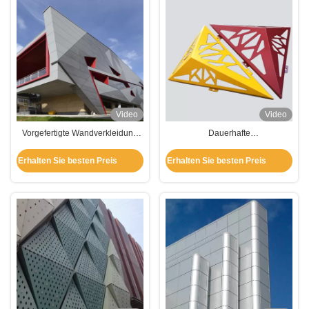
Video
Video
Vorgefertigte Wandverkleidung
Dauerhafte
aus Aluminium PVDF /
Aluminiumwandverkleidung
Pulverbeschichtung für
Erhalten Sie besten Preis
Erhalten Sie besten Preis
Gebäudedekoration