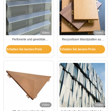
Video
Video
Perforierte und gewölbte
Recycelbare Wandplatten aus
Aluminiumplatten
Aluminium
Erhalten Sie besten Preis
Erhalten Sie besten Preis
Video
Video