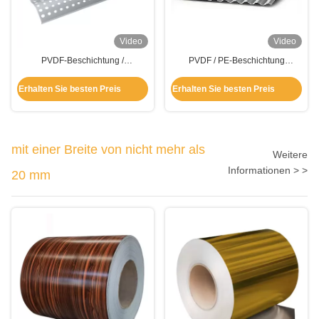
Video
Video
PVDF-Beschichtung /
PVDF / PE-Beschichtung
Pulverbeschichtung
Walzplatten aus Aluminium 0,1-
0,0 mm für Dachdecken
Erhalten Sie besten Preis
Erhalten Sie besten Preis
mit einer Breite von nicht mehr als
Weitere
Informationen > >
20 mm