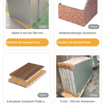
Video
Video
Stärke 8 mm bis 300 mm
Wetterbeständige Aluminium-
Aluminium-Honeyballplatte
Honeyball-Verbundplatte
Leichtgewicht
Erhalten Sie besten Preis
Erhalten Sie besten Preis
Video
Video
Extrudierte Sandwich-Platte aus
6 mm - 200 mm Aluminium-