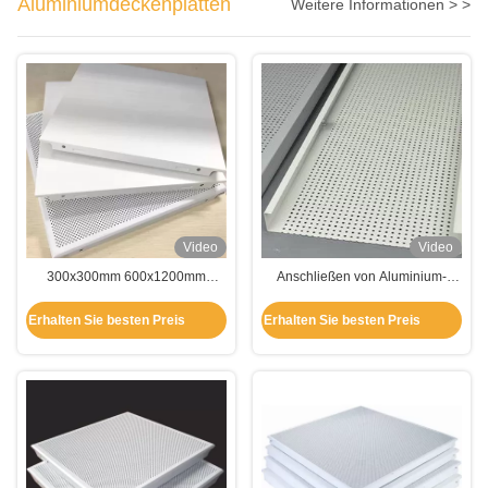
Aluminiumdeckenplatten
Weitere Informationen > >
Video
Video
300x300mm 600x1200mm
Anschließen von Aluminium-
Aluminiumdeckenplatten mit
Suchtafeln mit Streifenentwürfen
Pulverbeschichtung gegen
Erhalten Sie besten Preis
Erhalten Sie besten Preis
Korrosion