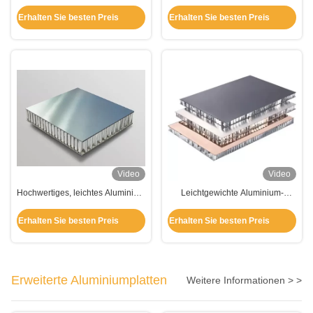
Aluminium-Honeykorn 6 mm 8
Honeyball-Verbundplatte mit
mm 10 mm 20 mm
guter Schall- / Wärmedämmung
Erhalten Sie besten Preis
Erhalten Sie besten Preis
Video
Video
Hochwertiges, leichtes Aluminium
Leichtgewichte Aluminium-
aus Honigstockverbundplatten
Honeybomb-Verbundplatte 6 mm-
30 mm Dicke
Erhalten Sie besten Preis
Erhalten Sie besten Preis
Erweiterte Aluminiumplatten
Weitere Informationen > >