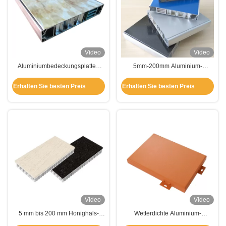
Video
Video
Aluminiumbedeckungsplatten
5mm-200mm Aluminium-
Sandwiched Honighalm für
Bekleidungsplatten Sandwich-
Gebäude Dekoration
Honeyball für
Erhalten Sie besten Preis
Erhalten Sie besten Preis
Gebäudedekoration
Video
Video
5 mm bis 200 mm Honighals-
Wetterdichte Aluminium-
Sandwich-Aluminium-
Bedeckungsplatten mit