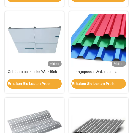
Video
Video
Gebäudetechnische Walzflächen
angepasste Walzplatten aus
aus Aluminium, Flachflächen aus
Aluminium für Dach /
Aluminium zur Dekoration von
Wandverkleidung / Dekoration
Erhalten Sie besten Preis
Erhalten Sie besten Preis
Hängedecken