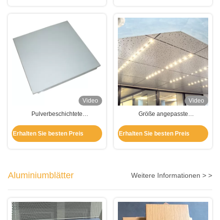
Video
Video
Pulverbeschichtete
Größe angepasste
Aluminiumdeckenplatten gegen
Aluminiumdeckenplatten für die
Korrosion für die Dekoration von
Dekoration von Hängedecken
Erhalten Sie besten Preis
Erhalten Sie besten Preis
Hängedecken
Aluminiumblätter
Weitere Informationen > >