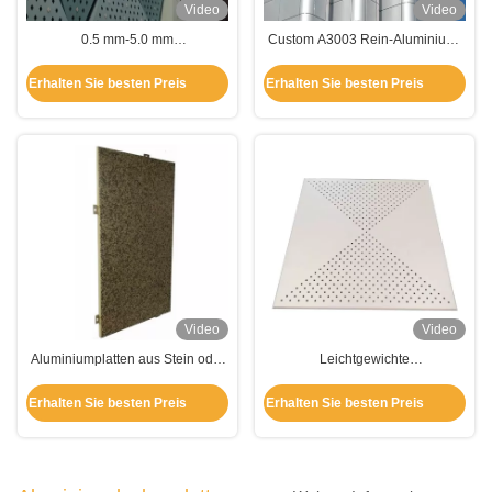
Video
Video
0.5 mm-5.0 mm
Custom A3003 Rein-Aluminium-
Aluminiumperforierte Platte für
Wandverkleidung für
Wohngebäude
Fassadendekoration
Erhalten Sie besten Preis
Erhalten Sie besten Preis
Video
Video
Aluminiumplatten aus Stein oder
Leichtgewichte
Marmor für Wandbeschichtung
Aluminiumwandverkleidung
und Dekoration
Perforierter
Erhalten Sie besten Preis
Erhalten Sie besten Preis
Aluminiumverbundplatten