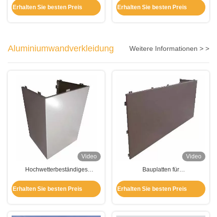
Bekleidungsplatten für
künstlicher Holzfarbe für
Erhalten Sie besten Preis
Erhalten Sie besten Preis
Gebäudedekoration
Gebäudedekoration
Aluminiumwandverkleidung
Weitere Informationen > >
Video
Video
Hochwetterbeständiges
Bauplatten für
Aluminium-Bekleidungsplatz für
Wandverkleidungen aus
Wandspalte- und Baldachin-Hülle
Aluminium
Erhalten Sie besten Preis
Erhalten Sie besten Preis
und Dekoration