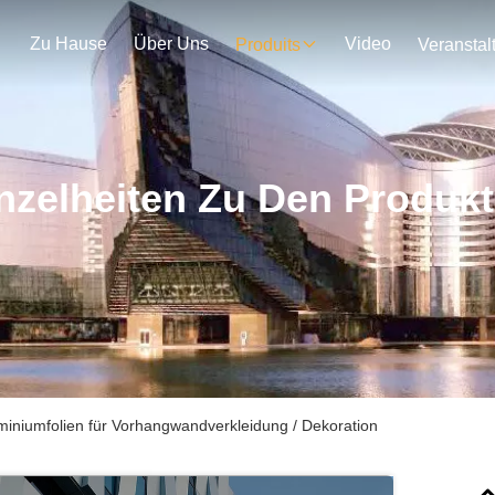
Zu Hause
Über Uns
Video
Produits
nzelheiten Zu Den Produk
uminiumfolien für Vorhangwandverkleidung / Dekoration