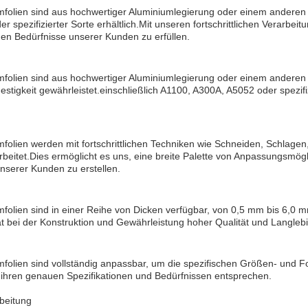
folien sind aus hochwertiger Aluminiumlegierung oder einem anderen M
 spezifizierter Sorte erhältlich.Mit unseren fortschrittlichen Verarbei
hen Bedürfnisse unserer Kunden zu erfüllen.
folien sind aus hochwertiger Aluminiumlegierung oder einem anderen Me
Festigkeit gewährleistet.einschließlich A1100, A300A, A5052 oder spezi
folien werden mit fortschrittlichen Techniken wie Schneiden, Schlag
rbeitet.Dies ermöglicht es uns, eine breite Palette von Anpassungsmög
unserer Kunden zu erstellen.
folien sind in einer Reihe von Dicken verfügbar, von 0,5 mm bis 6,0
tät bei der Konstruktion und Gewährleistung hoher Qualität und Langleb
folien sind vollständig anpassbar, um die spezifischen Größen- und F
ihren genauen Spezifikationen und Bedürfnissen entsprechen.
beitung