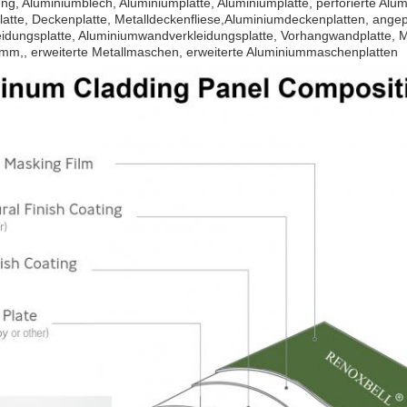
ng, Aluminiumblech, Aluminiumplatte, Aluminiumplatte, perforierte Alumi
tte, Deckenplatte, Metalldeckenfliese,Aluminiumdeckenplatten, angep
idungsplatte, Aluminiumwandverkleidungsplatte, Vorhangwandplatte, M
mm,, erweiterte Metallmaschen, erweiterte Aluminiummaschenplatten