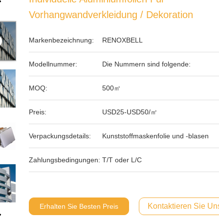
Vorhangwandverkleidung / Dekoration
Markenbezeichnung:
RENOXBELL
Modellnummer:
Die Nummern sind folgende:
MOQ:
500㎡
Preis:
USD25-USD50/㎡
Verpackungsdetails:
Kunststoffmaskenfolie und -blasen
Zahlungsbedingungen:
T/T oder L/C
Kontaktieren Sie Uns
Erhalten Sie Besten Preis