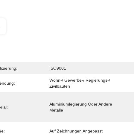
s
fizierung:
ISO9001
Wohn-/ Gewerbe-/ Regierungs-/ 
endung:
Zivilbauten
Aluminiumlegierung Oder Andere 
rial:
Metalle
ße:
Auf Zeichnungen Angepasst