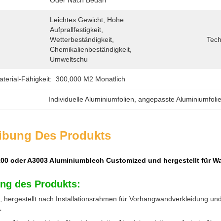
Oder Nach Bedarf
Leichtes Gewicht, Hohe 
Aufprallfestigkeit, 
Wetterbeständigkeit, 
Tech
Chemikalienbeständigkeit, 
Umweltschu
erial-Fähigkeit:
300,000 M2 Monatlich
Individuelle Aluminiumfolien
, 
angepasste Aluminiumfoli
ibung Des Produkts
00 oder A3003 Aluminiumblech Customized und hergestellt für W
ng des Produkts:
 hergestellt nach Installationsrahmen für Vorhangwandverkleidung un
r