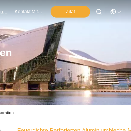
Kontakt Mit Uns
Zitat
Veranstaltungen
ten
koration
Feuerdichte Perforierten Aluminiumbleche M