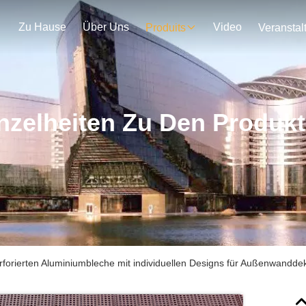
Zu Hause
Über Uns
Video
Produits
nzelheiten Zu Den Produk
rforierten Aluminiumbleche mit individuellen Designs für Außenwandde