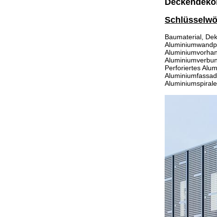
Deckendekor
Schlüsselwö
Baumaterial, Dek
Aluminiumwandpl
Aluminiumvorhan
Aluminiumverbund
Perforiertes Alu
Aluminiumfassade
Aluminiumspirale