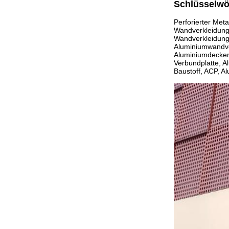
Schlüsselwö
Perforierter Met
Wandverkleidung
Wandverkleidung
Aluminiumwandve
Aluminiumdeckenp
Verbundplatte, A
Baustoff, ACP, 