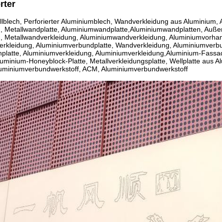
rter
allblech, Perforierter Aluminiumblech, Wandverkleidung aus Aluminium, A
, Metallwandplatte, Aluminiumwandplatte,Aluminiumwandplatten, Auß
, Metallwandverkleidung, Aluminiumwandverkleidung, Aluminiumvorhan
rkleidung, Aluminiumverbundplatte, Wandverkleidung, Aluminiumverbu
latte, Aluminiumverkleidung, Aluminiumverkleidung,Aluminium-Fassad
luminium-Honeyblock-Platte, Metallverkleidungsplatte, Wellplatte aus A
Aluminiumverbundwerkstoff, ACM, Aluminiumverbundwerkstoff