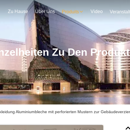
Zu Hause
Über Uns
Video
Produits
nzelheiten Zu Den Produk
eidung Aluminiumbleche mit perforierten Mustern zur Gebäudeverzie