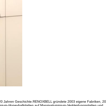
s 20 Jahren Geschichte.RENOXBELL gründete 2003 eigene Fabriken, 20
inium-Honeyballplatten auf Massivaluminium-Verkleidungsplatten und