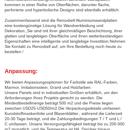
kommen in einer Reihe von Oberflächen, darunter flache,
perforierte und hyperbolische Designs sind ebenfalls erhältlich.
Zusammenfassend sind die Renoxbell Aluminiumwandplatten
eine kostengünstige Lösung für Wandverkleidung und
Dekoration.,Sie sind mit ihrer gleichmäßigen Beschichtung, ihrer
glatten und langlebigen Oberfläche und ihren wetterbeständigen
Eigenschaften eine intelligente und langlebige Investition.Nehmen
Sie Kontakt zu Renoxbell auf, um Ihre Bestellung noch heute zu
bestellen.!
Anpassung:
Wir bieten Anpassungsoptionen für Farbstile wie RAL-Farben,
Marmor, Imitationsstein, Granit und Holzfarben.
Unsere Panels sind in individuellen Größen erhältlich, um den
Anforderungen Ihres Projekts gerecht zu werden. Die
Mindestbestellmenge beträgt 500 m2 und die Preise liegen
zwischen USD25-USD50/m2.Die Verpackungsdetails umfassen
Kunststoffmaskenfolie und Blasenblätter., während die Lieferzeit
20-30 Tage beträgt, und die Zahlungsbedingungen T / T und L /
C umfassen. Unsere Versorgungsfähigkeit beträgt bis zu 200.000
m2 monatlich, und die Temperatur ist H4. Darüber hinaus