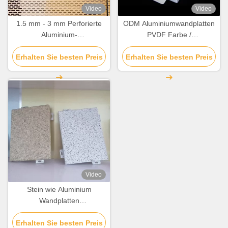
Video
Video
1.5 mm - 3 mm Perforierte
ODM Aluminiumwandplatten
Aluminium-
PVDF Farbe /
Dekorationswandwand
Pulverbeschichtung für
Erhalten Sie besten Preis
Chemikalienbeständigkeit
Erhalten Sie besten Preis
Fassadenverkleidung
Video
Stein wie Aluminium
Wandplatten
Säurebeständigkeit für
Erhalten Sie besten Preis
individuelle Dekoration