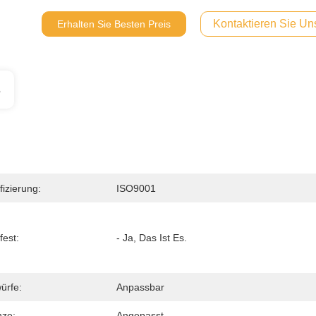
Kontaktieren Sie Uns
Erhalten Sie Besten Preis
s
fizierung:
ISO9001
fest:
- Ja, Das Ist Es.
ürfe:
Anpassbar
ze:
Angepasst