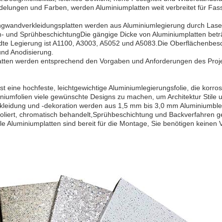
elungen und Farben, werden Aluminiumplatten weit verbreitet für Fa
gwandverkleidungsplatten werden aus Aluminiumlegierung durch Laser
- und SprühbeschichtungDie gängige Dicke von Aluminiumplatten bet
te Legierung ist A1100, A3003, A5052 und A5083.Die Oberflächenbesc
nd Anodisierung.
latten werden entsprechend den Vorgaben und Anforderungen des Pro
ist eine hochfeste, leichtgewichtige Aluminiumlegierungsfolie, die korr
niumfolien viele gewünschte Designs zu machen, um Architektur Stile
eidung und -dekoration werden aus 1,5 mm bis 3,0 mm Aluminiumbleche
 poliert, chromatisch behandelt,Sprühbeschichtung und Backverfahr
le Aluminiumplatten sind bereit für die Montage, Sie benötigen keinen 