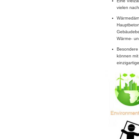
Eine Vielz
vielen nac
Wärmedämmu
Hauptbeton
Gebäudebet
Wärme- un
Besondere ä
können mit
einzigartig