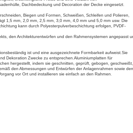
ssadenhülle, Dachbedeckung und Decoration der Decke eingesetzt.
schneiden, Biegen und Formen, Schweißen, Schleifen und Polieren,
rägt 1,5 mm, 2,0 mm, 2,5 mm, 3,0 mm, 4,0 mm und 5,0 mm usw. Die
hichtung kann durch Polyesterpulverbeschichtung erfolgen, PVDF-
jekts, den Architekturentwürfen und den Rahmensystemen angepasst u
osionsbeständig ist und eine ausgezeichnete Formbarkeit aufweist.Sie
 und Dekoration Zwecke zu entsprechen.Aluminiumplatten für
n hergestellt, indem sie geschnitten, geprüft, gebogen, geschweißt,
en gemäß den Abmessungen und Entwürfen der Anlagenrahmen sowie de
Vorgang vor Ort und installieren sie einfach an den Rahmen.