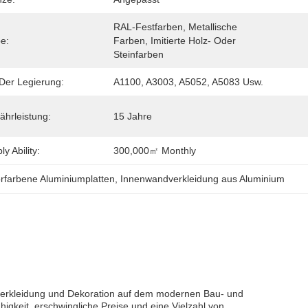
RAL-Festfarben, Metallische 
e:
Farben, Imitierte Holz- Oder 
Steinfarben
Der Legierung:
A1100, A3003, A5052, A5083 Usw.
hrleistung:
15 Jahre
y Ability:
300,000㎡ Monthly
farbene Aluminiumplatten
, 
Innenwandverkleidung aus Aluminium
nverkleidung und Dekoration auf dem modernen Bau- und
higkeit, erschwingliche Preise und eine Vielzahl von