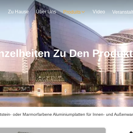
Zu Hause
Über Uns
Video
Produits
nzelheiten Zu Den Produk
tstein- oder Marmorfarbene Aluminiumplatten für Innen- und Außenwa