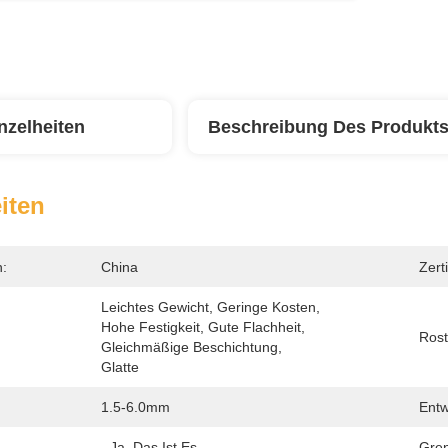
nzelheiten
Beschreibung Des Produkt
iten
n:
China
Zerti
Leichtes Gewicht, Geringe Kosten, 
Hohe Festigkeit, Gute Flachheit, 
:
Rost
Gleichmäßige Beschichtung, 
Glatte
1.5-6.0mm
Entw
- Ja, Das Ist Es.
Gren