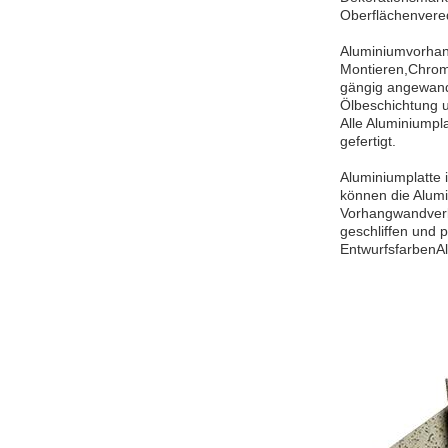
Oberflächenvered
Aluminiumvorhan
Montieren,Chrom
gängig angewand
Ölbeschichtung u
Alle Aluminiump
gefertigt.
Aluminiumplatte 
können die Alumi
Vorhangwandverkl
geschliffen und
EntwurfsfarbenAl