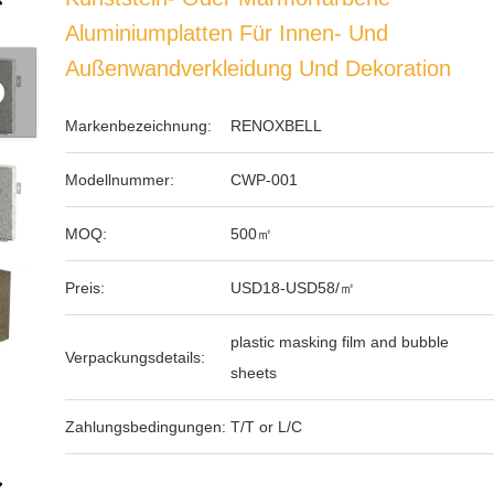
Aluminiumplatten Für Innen- Und
Außenwandverkleidung Und Dekoration
Markenbezeichnung:
RENOXBELL
Modellnummer:
CWP-001
MOQ:
500㎡
Preis:
USD18-USD58/㎡
plastic masking film and bubble
Verpackungsdetails:
sheets
Zahlungsbedingungen:
T/T or L/C