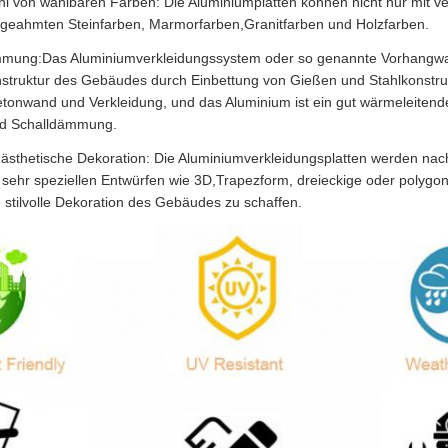
ahl von wählbaren Farben: Die Aluminiumplatten können nicht nur mit 
hgeahmten Steinfarben, Marmorfarben,Granitfarben und Holzfarben.
ng:Das Aluminiumverkleidungssystem oder so genannte Vorhangwand
struktur des Gebäudes durch Einbettung von Gießen und Stahlkonstrukt
onwand und Verkleidung, und das Aluminium ist ein gut wärmeleitende
d Schalldämmung.
sthetische Dekoration: Die Aluminiumverkleidungsplatten werden nach 
 sehr speziellen Entwürfen wie 3D,Trapezform, dreieckige oder polyg
e stilvolle Dekoration des Gebäudes zu schaffen.