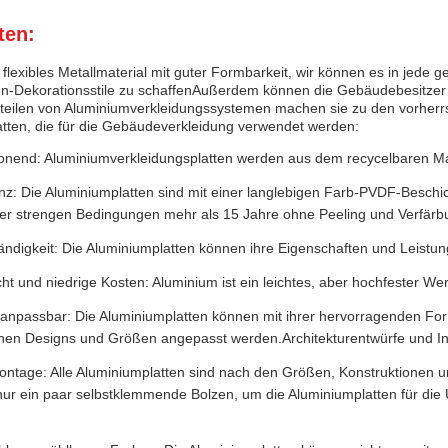
ten:
n flexibles Metallmaterial mit guter Formbarkeit, wir können es in jede
Dekorationsstile zu schaffenAußerdem können die Gebäudebesitzer sie
rteilen von Aluminiumverkleidungssystemen machen sie zu den vorherr
tten, die für die Gebäudeverkleidung verwendet werden:
nend: Aluminiumverkleidungsplatten werden aus dem recycelbaren Mate
nz: Die Aluminiumplatten sind mit einer langlebigen Farb-PVDF-Beschi
er strengen Bedingungen mehr als 15 Jahre ohne Peeling und Verfärb
ndigkeit: Die Aluminiumplatten können ihre Eigenschaften und Leistun
ht und niedrige Kosten: Aluminium ist ein leichtes, aber hochfester Wer
 anpassbar: Die Aluminiumplatten können mit ihrer hervorragenden Form
nen Designs und Größen angepasst werden.Architekturentwürfe und In
ntage: Alle Aluminiumplatten sind nach den Größen, Konstruktionen un
nur ein paar selbstklemmende Bolzen, um die Aluminiumplatten für die