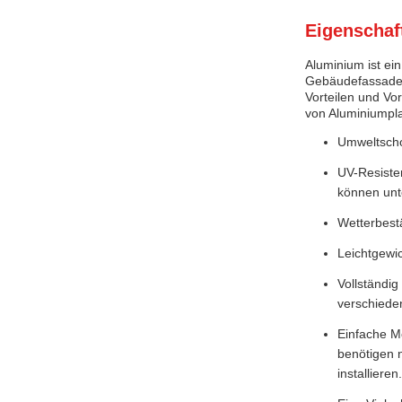
Eigenschaf
Aluminium ist ei
Gebäudefassaden-
Vorteilen und Vo
von Aluminiumpla
Umweltscho
UV-Resiste
können unt
Wetterbestä
Leichtgewic
Vollständig
verschiede
Einfache Mo
benötigen 
installieren.