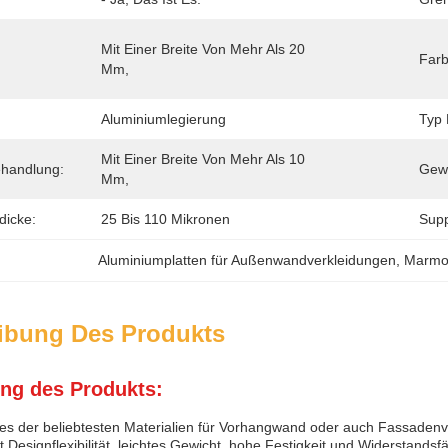
Mit Einer Breite Von Mehr Als 20 
Farb
Mm,
Aluminiumlegierung
Typ 
Mit Einer Breite Von Mehr Als 10 
handlung:
Gewä
Mm,
dicke:
25 Bis 110 Mikronen
Suppl
Aluminiumplatten für Außenwandverkleidungen
, 
Marmor
ibung Des Produkts
ng des Produkts:
nes der beliebtesten Materialien für Vorhangwand oder auch Fassade
Designflexibilität, leichtes Gewicht, hohe Festigkeit und Widerstandsfä