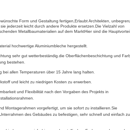
 gewünschte Form und Gestaltung fertigen,Erlaubt Architekten, unbegren
 jederzeit leicht durch andere Produkte ersetzen.Die Vielzahl von
schenden Metallbaumaterialien auf dem MarktHier sind die Hauptvortei
rial hochwertige Aluminiumbleche hergestellt.
chtung sehr gut wetterbeständig.die Oberflächenbeschichtung und Far
ung bestehen.
g bei allen Temperaturen über 15 Jahre lang halten.
kstoff und leicht zu niedrigen Kosten zu erwerben.
barkeit und Flexibilität nach den Vorgaben des Projekts in
stallationsrahmen.
d Montagerahmen vorgefertigt, um sie sofort zu installieren.Sie
 Unterrahmen des Gebäudes zu befestigen, sehr schnell und einfach zu