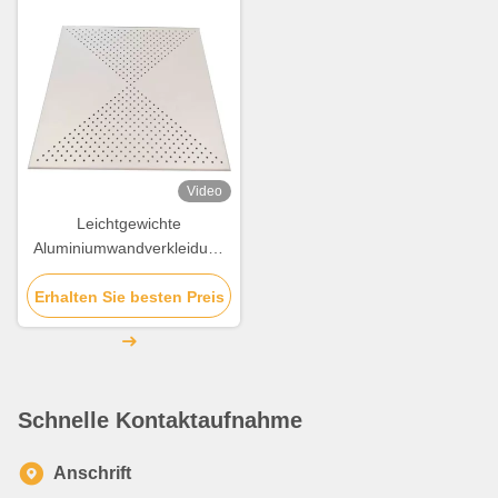
Video
Leichtgewichte
Aluminiumwandverkleidung
Perforierter
Erhalten Sie besten Preis
Aluminiumverbundplatten
Schnelle Kontaktaufnahme
Anschrift