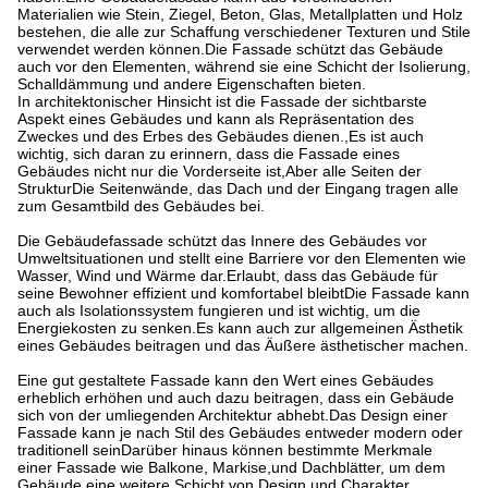
Materialien wie Stein, Ziegel, Beton, Glas, Metallplatten und Holz
bestehen, die alle zur Schaffung verschiedener Texturen und Stile
verwendet werden können.Die Fassade schützt das Gebäude
auch vor den Elementen, während sie eine Schicht der Isolierung,
Schalldämmung und andere Eigenschaften bieten.
In architektonischer Hinsicht ist die Fassade der sichtbarste
Aspekt eines Gebäudes und kann als Repräsentation des
Zweckes und des Erbes des Gebäudes dienen.,Es ist auch
wichtig, sich daran zu erinnern, dass die Fassade eines
Gebäudes nicht nur die Vorderseite ist,Aber alle Seiten der
StrukturDie Seitenwände, das Dach und der Eingang tragen alle
zum Gesamtbild des Gebäudes bei.
Die Gebäudefassade schützt das Innere des Gebäudes vor
Umweltsituationen und stellt eine Barriere vor den Elementen wie
Wasser, Wind und Wärme dar.Erlaubt, dass das Gebäude für
seine Bewohner effizient und komfortabel bleibtDie Fassade kann
auch als Isolationssystem fungieren und ist wichtig, um die
Energiekosten zu senken.Es kann auch zur allgemeinen Ästhetik
eines Gebäudes beitragen und das Äußere ästhetischer machen.
Eine gut gestaltete Fassade kann den Wert eines Gebäudes
erheblich erhöhen und auch dazu beitragen, dass ein Gebäude
sich von der umliegenden Architektur abhebt.Das Design einer
Fassade kann je nach Stil des Gebäudes entweder modern oder
traditionell seinDarüber hinaus können bestimmte Merkmale
einer Fassade wie Balkone, Markise,und Dachblätter, um dem
Gebäude eine weitere Schicht von Design und Charakter