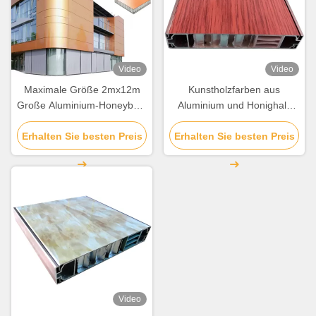
Video
Video
Maximale Größe 2mx12m
Kunstholzfarben aus
Große Aluminium-Honeyball-
Aluminium und Honighals
Bekleidungspanele für
aus Composite-Verkleidung
Erhalten Sie besten Preis
Vorhangwanddekoration
Erhalten Sie besten Preis
für Gebäudedekoration
Video