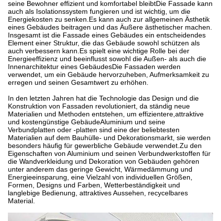
seine Bewohner effizient und komfortabel bleibtDie Fassade kann
auch als Isolationssystem fungieren und ist wichtig, um die
Energiekosten zu senken.Es kann auch zur allgemeinen Ästhetik
eines Gebäudes beitragen und das Äußere ästhetischer machen.
Insgesamt ist die Fassade eines Gebäudes ein entscheidendes
Element einer Struktur, die das Gebäude sowohl schützen als
auch verbessern kann.Es spielt eine wichtige Rolle bei der
Energieeffizienz und beeinflusst sowohl die Außen- als auch die
Innenarchitektur eines GebäudesDie Fassaden werden
verwendet, um ein Gebäude hervorzuheben, Aufmerksamkeit zu
erregen und seinen Gesamtwert zu erhöhen.
In den letzten Jahren hat die Technologie das Design und die
Konstruktion von Fassaden revolutioniert, da ständig neue
Materialien und Methoden entstehen, um effizientere,attraktive
und kostengünstige GebäudeAluminium und seine
Verbundplatten oder -platten sind eine der beliebtesten
Materialien auf dem Bauhülle- und Dekorationsmarkt, sie werden
besonders häufig für gewerbliche Gebäude verwendet.Zu den
Eigenschaften von Aluminium und seinen Verbundwerkstoffen für
die Wandverkleidung und Dekoration von Gebäuden gehören
unter anderem das geringe Gewicht, Wärmedämmung und
Energieeinsparung, eine Vielzahl von individuellen Größen,
Formen, Designs und Farben, Wetterbeständigkeit und
langlebige Bedienung, attraktives Aussehen, recycelbares
Material.