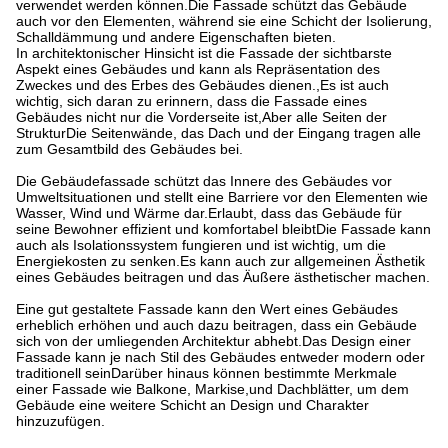
verwendet werden können.Die Fassade schützt das Gebäude
auch vor den Elementen, während sie eine Schicht der Isolierung,
Schalldämmung und andere Eigenschaften bieten.
In architektonischer Hinsicht ist die Fassade der sichtbarste
Aspekt eines Gebäudes und kann als Repräsentation des
Zweckes und des Erbes des Gebäudes dienen.,Es ist auch
wichtig, sich daran zu erinnern, dass die Fassade eines
Gebäudes nicht nur die Vorderseite ist,Aber alle Seiten der
StrukturDie Seitenwände, das Dach und der Eingang tragen alle
zum Gesamtbild des Gebäudes bei.
Die Gebäudefassade schützt das Innere des Gebäudes vor
Umweltsituationen und stellt eine Barriere vor den Elementen wie
Wasser, Wind und Wärme dar.Erlaubt, dass das Gebäude für
seine Bewohner effizient und komfortabel bleibtDie Fassade kann
auch als Isolationssystem fungieren und ist wichtig, um die
Energiekosten zu senken.Es kann auch zur allgemeinen Ästhetik
eines Gebäudes beitragen und das Äußere ästhetischer machen.
Eine gut gestaltete Fassade kann den Wert eines Gebäudes
erheblich erhöhen und auch dazu beitragen, dass ein Gebäude
sich von der umliegenden Architektur abhebt.Das Design einer
Fassade kann je nach Stil des Gebäudes entweder modern oder
traditionell seinDarüber hinaus können bestimmte Merkmale
einer Fassade wie Balkone, Markise,und Dachblätter, um dem
Gebäude eine weitere Schicht an Design und Charakter
hinzuzufügen.