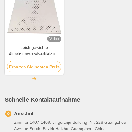
Video
Leichtgewichte
Aluminiumwandverkleidung
Perforierter
Erhalten Sie besten Preis
Aluminiumverbundplatten
Schnelle Kontaktaufnahme
Anschrift
Zimmer 1407-1408, Jingdianju Building, Nr. 228 Guangzhou
Avenue South, Bezirk Haizhu, Guangzhou, China