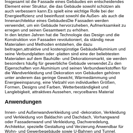
Insgesamt ist die Fassade eines Gebäudes ein entscheidendes
Element einer Struktur, die das Gebäude sowohl schützen als
auch verbessern kann.Es spielt eine wichtige Rolle bei der
Energieeffizienz und beeinflusst sowohl die Außen- als auch die
Innenarchitektur eines GebäudesDie Fassaden werden
verwendet, um ein Gebäude hervorzuheben, Aufmerksamkeit zu
erregen und seinen Gesamtwert zu erhöhen.
In den letzten Jahren hat die Technologie das Design und die
Konstruktion von Fassaden revolutioniert, da ständig neue
Materialien und Methoden entstehen, die dazu
beitragen,attraktive und kostengünstige GebäudeAluminium und
seine Verbundplatten oder -platten sind eine der beliebtesten
Materialien auf dem Bauhülle- und Dekorationsmarkt, sie werden
besonders häufig für gewerbliche Gebäude verwendet.Zu den
Eigenschaften von Aluminium und seinen Verbundwerkstoffen für
die Wandverkleidung und Dekoration von Gebäuden gehören
unter anderem das geringe Gewicht, Wärmedämmung und
Energieeinsparung, eine Vielzahl von individuellen Größen,
Formen, Designs und Farben, Wetterbeständigkeit und
Langlebigkeit, attraktives Aussehen, recycelbares Material
Anwendungen
Innen- und Außenwandverkleidung und -dekoration, Verkleidung
und Verkleidung von Baldachin und Dachdach, Vorhangwand
oder Fassadenwand und Verkleidung, Dachveredelung,
Architektur, spezielle Gestaltung und Verzierung.Anwendbar für
Wohn- und Gewerbegebäude sowie U-Bahnen und Tunnel.