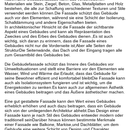
Materialien wie Stein, Ziegel, Beton, Glas, Metallplatten und Holz
bestehen, die alle zur Schaffung verschiedener Texturen und Stile
verwendet werden können.Die Fassade schützt das Gebäude
auch vor den Elementen, während sie eine Schicht der Isolierung,
Schalldämmung und andere Eigenschaften bieten.
In architektonischer Hinsicht ist die Fassade der sichtbarste
Aspekt eines Gebäudes und kann als Repräsentation des
Zweckes und des Erbes des Gebäudes dienen.,Es ist auch
wichtig, sich daran zu erinnern, dass die Fassade eines
Gebäudes nicht nur die Vorderseite ist,Aber alle Seiten der
StrukturDie Seitenwände, das Dach und der Eingang tragen alle
zum Gesamtbild des Gebäudes bei.
Die Gebäudefassade schützt das Innere des Gebäudes vor
Umweltsituationen und stellt eine Barriere vor den Elementen wie
Wasser, Wind und Wärme dar.Erlaubt, dass das Gebäude für
seine Bewohner effizient und komfortabel bleibtDie Fassade kann
auch als Isolationssystem fungieren und ist wichtig, um die
Energiekosten zu senken.Es kann auch zur allgemeinen Ästhetik
eines Gebäudes beitragen und das Äußere ästhetischer machen.
Eine gut gestaltete Fassade kann den Wert eines Gebäudes
erheblich erhöhen und auch dazu beitragen, dass ein Gebäude
sich von der umliegenden Architektur abhebt.Das Design einer
Fassade kann je nach Stil des Gebäudes entweder modern oder
traditionell seinDarüber hinaus können bestimmte Merkmale
einer Fassade wie Balkone, Markise,und Dachblätter, um dem
Gebäude eine weitere Schicht von Design und Charakter