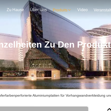
Zu Hause
Über Uns
Video
Produits
nzelheiten Zu Den Produk
ferfarbenperforierte Aluminiumplatten für Vorhangwandverkleidung un