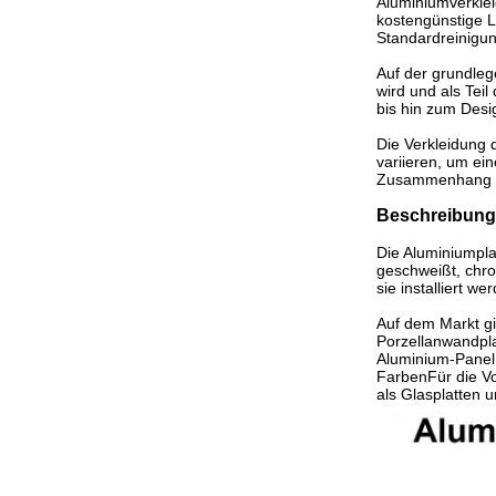
Aluminiumverklei
kostengünstige 
Standardreinigu
Auf der grundleg
wird und als Tei
bis hin zum Desi
Die Verkleidung 
variieren, um ei
Zusammenhang mi
Beschreibung
Die Aluminiumpla
geschweißt, chro
sie installiert w
Auf dem Markt gi
Porzellanwandpl
Aluminium-Panel 
FarbenFür die Vo
als Glasplatten 