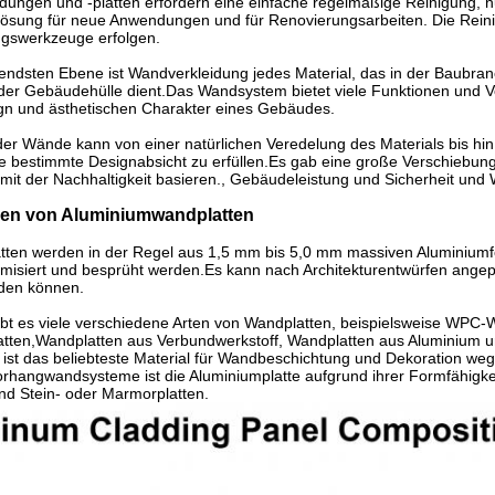
dungen und -platten erfordern eine einfache regelmäßige Reinigung, n
Lösung für neue Anwendungen und für Renovierungsarbeiten. Die Rein
ngswerkzeuge erfolgen.
endsten Ebene ist Wandverkleidung jedes Material, das in der Baubran
l der Gebäudehülle dient.Das Wandsystem bietet viele Funktionen und 
gn und ästhetischen Charakter eines Gebäudes.
der Wände kann von einer natürlichen Veredelung des Materials bis h
ne bestimmte Designabsicht zu erfüllen.Es gab eine große Verschiebun
t der Nachhaltigkeit basieren., Gebäudeleistung und Sicherheit und
en von Aluminiumwandplatten
tten werden in der Regel aus 1,5 mm bis 5,0 mm massiven Aluminiumfol
misiert und besprüht werden.Es kann nach Architekturentwürfen angepas
erden können.
bt es viele verschiedene Arten von Wandplatten, beispielsweise WPC-
atten,Wandplatten aus Verbundwerkstoff, Wandplatten aus Aluminium
ist das beliebteste Material für Wandbeschichtung und Dekoration weg
rhangwandsysteme ist die Aluminiumplatte aufgrund ihrer Formfähigkeit
und Stein- oder Marmorplatten.