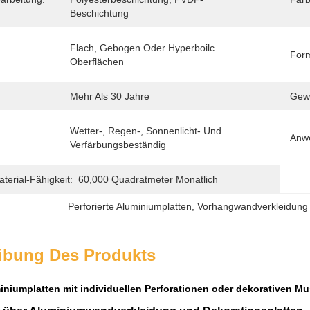
Beschichtung
Flach, Gebogen Oder Hyperboilc 
For
Oberflächen
Mehr Als 30 Jahre
Gewä
Wetter-, Regen-, Sonnenlicht- Und 
Anw
Verfärbungsbeständig
erial-Fähigkeit:
60,000 Quadratmeter Monatlich
Perforierte Aluminiumplatten
, 
Vorhangwandverkleidung 
ibung Des Produkts
miniumplatten mit individuellen Perforationen oder dekorativen 