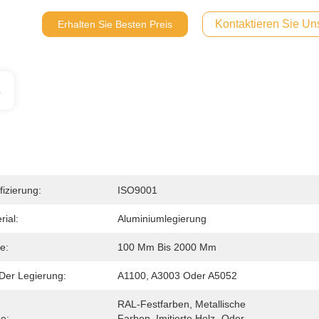
Kontaktieren Sie Uns
Erhalten Sie Besten Preis
s
fizierung:
ISO9001
rial:
Aluminiumlegierung
e:
100 Mm Bis 2000 Mm
Der Legierung:
A1100, A3003 Oder A5052
RAL-Festfarben, Metallische 
e:
Farben, Imitierte Holz- Oder 