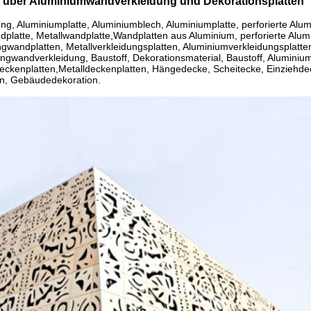
 über Aluminiumwandverkleidung und Dekorationsplatten
g, Aluminiumplatte, Aluminiumblech, Aluminiumplatte, perforierte Alumin
ndplatte, Metallwandplatte,Wandplatten aus Aluminium, perforierte Al
wandplatten, Metallverkleidungsplatten, Aluminiumverkleidungsplatt
gwandverkleidung, Baustoff, Dekorationsmaterial, Baustoff, Alumini
eckenplatten,Metalldeckenplatten, Hängedecke, Scheitecke, Einziehdec
n, Gebäudedekoration.