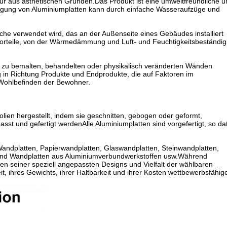
ur aus ästhetischen Gründen.Das Produkt ist eine umweltfreundliche u
igung von Aluminiumplatten kann durch einfache Wasseraufzüge und
che verwendet wird, das an der Außenseite eines Gebäudes installiert
Vorteile, von der Wärmedämmung und Luft- und Feuchtigkeitsbeständig
in zu bemalten, behandelten oder physikalisch veränderten Wänden
g in Richtung Produkte und Endprodukte, die auf Faktoren im
 Wohlbefinden der Bewohner.
ien hergestellt, indem sie geschnitten, gebogen oder geformt,
st und gefertigt werdenAlle Aluminiumplatten sind vorgefertigt, so d
Wandplatten, Papierwandplatten, Glaswandplatten, Steinwandplatten,
 und Wandplatten aus Aluminiumverbundwerkstoffen usw.Während
en seiner speziell angepassten Designs und Vielfalt der wählbaren
, ihres Gewichts, ihrer Haltbarkeit und ihrer Kosten wettbewerbsfähig