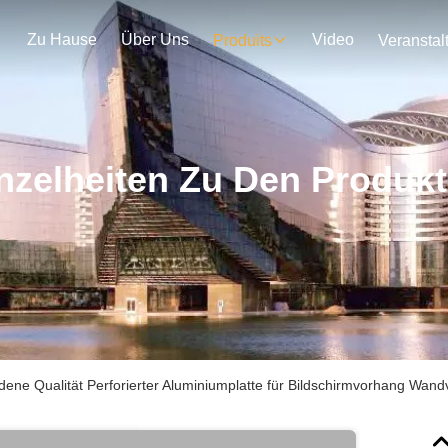
Zu Hause
Über Uns
Video
Produits
nzelheiten Zu Den Produk
dene Qualität Perforierter Aluminiumplatte für Bildschirmvorhang Wan