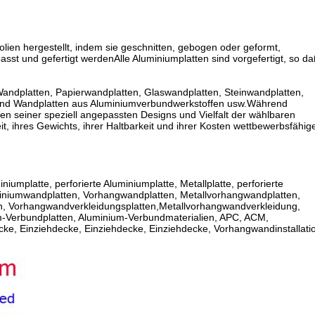
ien hergestellt, indem sie geschnitten, gebogen oder geformt,
st und gefertigt werdenAlle Aluminiumplatten sind vorgefertigt, so d
Wandplatten, Papierwandplatten, Glaswandplatten, Steinwandplatten,
 und Wandplatten aus Aluminiumverbundwerkstoffen usw.Während
en seiner speziell angepassten Designs und Vielfalt der wählbaren
, ihres Gewichts, ihrer Haltbarkeit und ihrer Kosten wettbewerbsfähig
iumplatte, perforierte Aluminiumplatte, Metallplatte, perforierte
uminiumwandplatten, Vorhangwandplatten, Metallvorhangwandplatten,
en, Vorhangwandverkleidungsplatten,Metallvorhangwandverkleidung,
um-Verbundplatten, Aluminium-Verbundmaterialien, APC, ACM,
ke, Einziehdecke, Einziehdecke, Einziehdecke, Vorhangwandinstallati