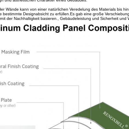
gn und ästhetischen Charakter eines Gebäudes.
der Wände kann von einer natürlichen Veredelung des Materials bis h
ne bestimmte Designabsicht zu erfüllen.Es gab eine große Verschiebun
t der Nachhaltigkeit basieren., Gebäudeleistung und Sicherheit und