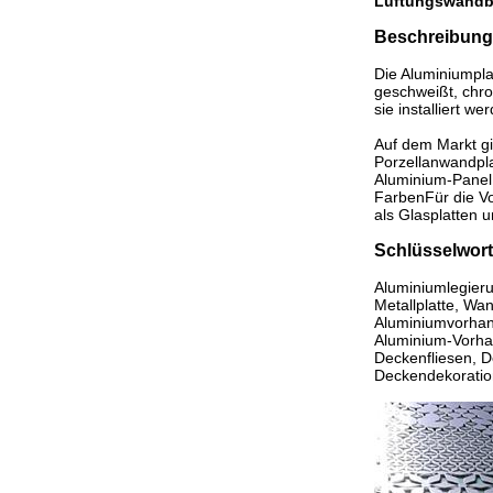
Lüftungswandb
Beschreibung
Die Aluminiumpla
geschweißt, chro
sie installiert w
Auf dem Markt gi
Porzellanwandpl
Aluminium-Panel 
FarbenFür die Vo
als Glasplatten 
Schlüsselwort
Aluminiumlegierun
Metallplatte, Wa
Aluminiumvorhang
Aluminium-Vorhan
Deckenfliesen, D
Deckendekoratio