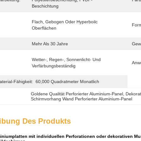
Beschichtung
Flach, Gebogen Oder Hyperboilc 
For
Oberflächen
Mehr Als 30 Jahre
Gewä
Wetter-, Regen-, Sonnenlicht- Und 
Anw
Verfärbungsbeständig
erial-Fähigkeit:
60,000 Quadratmeter Monatlich
Goldene Qualität Perforierter Aluminium-Panel
, 
Dekorat
Schirmvorhang Wand Perforierter Aluminium-Panel
ibung Des Produkts
miniumplatten mit individuellen Perforationen oder dekorativen 