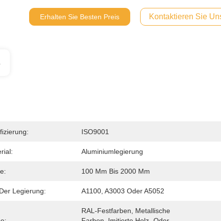
Kontaktieren Sie Uns
Erhalten Sie Besten Preis
s
fizierung:
ISO9001
rial:
Aluminiumlegierung
e:
100 Mm Bis 2000 Mm
Der Legierung:
A1100, A3003 Oder A5052
RAL-Festfarben, Metallische 
e:
Farben, Imitierte Holz- Oder 