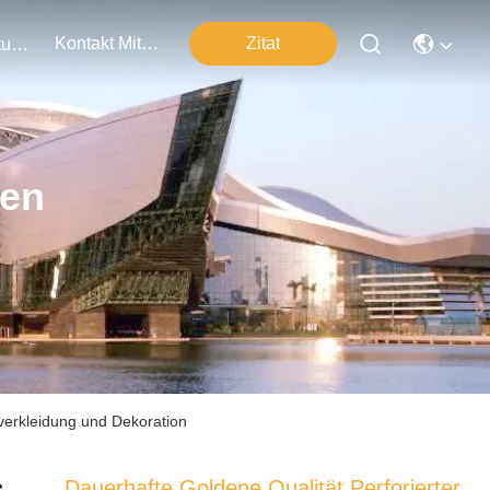
Kontakt Mit Uns
Zitat
Veranstaltungen
ten
dverkleidung und Dekoration
Dauerhafte Goldene Qualität Perforierter