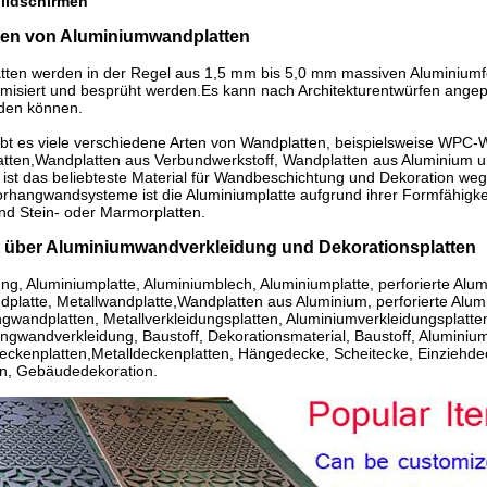
ildschirmen
en von Aluminiumwandplatten
tten werden in der Regel aus 1,5 mm bis 5,0 mm massiven Aluminiumfol
misiert und besprüht werden.Es kann nach Architekturentwürfen angepas
erden können.
bt es viele verschiedene Arten von Wandplatten, beispielsweise WPC-
atten,Wandplatten aus Verbundwerkstoff, Wandplatten aus Aluminium
ist das beliebteste Material für Wandbeschichtung und Dekoration weg
rhangwandsysteme ist die Aluminiumplatte aufgrund ihrer Formfähigkeit
und Stein- oder Marmorplatten.
 über Aluminiumwandverkleidung und Dekorationsplatten
g, Aluminiumplatte, Aluminiumblech, Aluminiumplatte, perforierte Alumin
ndplatte, Metallwandplatte,Wandplatten aus Aluminium, perforierte Al
wandplatten, Metallverkleidungsplatten, Aluminiumverkleidungsplatt
gwandverkleidung, Baustoff, Dekorationsmaterial, Baustoff, Alumini
eckenplatten,Metalldeckenplatten, Hängedecke, Scheitecke, Einziehdec
n, Gebäudedekoration.