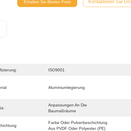
Kontaktieren Sie Uns
Erhalten Sie Besten Preis
s
fizierung:
ISO9001
rial:
Aluminiumlegierung
Anpassungen An Die 
ße:
Baumaßräume
Farbe Oder Pulverbeschichtung 
hichtung:
Aus PVDF Oder Polyester (PE)