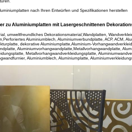
turen.
luminiumplatten nach Ihren Entwürfen und Spezifikationen herstellen
er zu Aluminiumplatten mit Lasergeschnittenen Dekoratio
al, umweltfreundliches Dekorationsmaterial,
Wandplatten, Wandverkle
n,
Perforiertes Aluminiumblech, Aluminiumverbundplatte, ACP, ACM, Alu
kturplatte, dekorative Aluminiumplatte,Aluminium-Vorhangwandverklei
ndplatte, Aluminiumvorhangwandplatte,
Metallvorhangwandplatte, Alum
idungsplatte, Metallvorhangwandverkleidungsplatte, Aluminiumwandver
wandfurnier, Aluminiumblech, Aluminiumplatte, Aluminiumverkleidungs