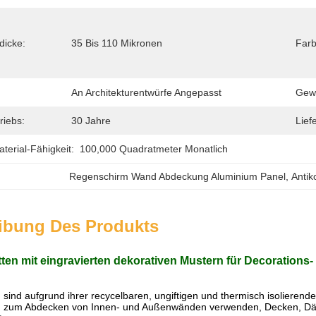
dicke:
35 Bis 110 Mikronen
Farb
An Architekturentwürfe Angepasst
Gewä
riebs:
30 Jahre
Liefe
erial-Fähigkeit:
100,000 Quadratmeter Monatlich
Regenschirm Wand Abdeckung Aluminium Panel
, 
Antik
ibung Des Produkts
ten mit eingravierten dekorativen Mustern für Decoration
 sind aufgrund ihrer recycelbaren, ungiftigen und thermisch isolieren
n zum Abdecken von Innen- und Außenwänden verwenden, Decken, Däch