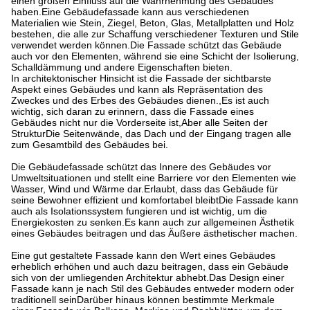
einen großen Einfluss auf die Wahrnehmung des Gebäudes
haben.Eine Gebäudefassade kann aus verschiedenen
Materialien wie Stein, Ziegel, Beton, Glas, Metallplatten und Holz
bestehen, die alle zur Schaffung verschiedener Texturen und Stile
verwendet werden können.Die Fassade schützt das Gebäude
auch vor den Elementen, während sie eine Schicht der Isolierung,
Schalldämmung und andere Eigenschaften bieten.
In architektonischer Hinsicht ist die Fassade der sichtbarste
Aspekt eines Gebäudes und kann als Repräsentation des
Zweckes und des Erbes des Gebäudes dienen.,Es ist auch
wichtig, sich daran zu erinnern, dass die Fassade eines
Gebäudes nicht nur die Vorderseite ist,Aber alle Seiten der
StrukturDie Seitenwände, das Dach und der Eingang tragen alle
zum Gesamtbild des Gebäudes bei.
Die Gebäudefassade schützt das Innere des Gebäudes vor
Umweltsituationen und stellt eine Barriere vor den Elementen wie
Wasser, Wind und Wärme dar.Erlaubt, dass das Gebäude für
seine Bewohner effizient und komfortabel bleibtDie Fassade kann
auch als Isolationssystem fungieren und ist wichtig, um die
Energiekosten zu senken.Es kann auch zur allgemeinen Ästhetik
eines Gebäudes beitragen und das Äußere ästhetischer machen.
Eine gut gestaltete Fassade kann den Wert eines Gebäudes
erheblich erhöhen und auch dazu beitragen, dass ein Gebäude
sich von der umliegenden Architektur abhebt.Das Design einer
Fassade kann je nach Stil des Gebäudes entweder modern oder
traditionell seinDarüber hinaus können bestimmte Merkmale