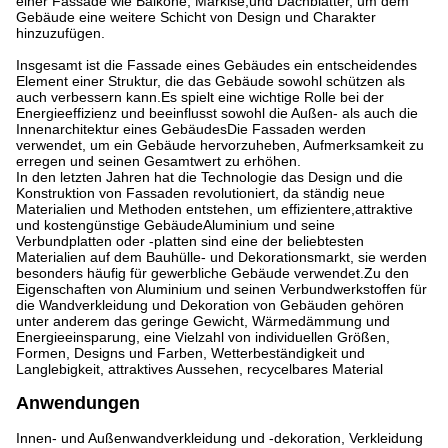
einer Fassade wie Balkone, Markise,und Dachblätter, um dem
Gebäude eine weitere Schicht von Design und Charakter
hinzuzufügen.
Insgesamt ist die Fassade eines Gebäudes ein entscheidendes
Element einer Struktur, die das Gebäude sowohl schützen als
auch verbessern kann.Es spielt eine wichtige Rolle bei der
Energieeffizienz und beeinflusst sowohl die Außen- als auch die
Innenarchitektur eines GebäudesDie Fassaden werden
verwendet, um ein Gebäude hervorzuheben, Aufmerksamkeit zu
erregen und seinen Gesamtwert zu erhöhen.
In den letzten Jahren hat die Technologie das Design und die
Konstruktion von Fassaden revolutioniert, da ständig neue
Materialien und Methoden entstehen, um effizientere,attraktive
und kostengünstige GebäudeAluminium und seine
Verbundplatten oder -platten sind eine der beliebtesten
Materialien auf dem Bauhülle- und Dekorationsmarkt, sie werden
besonders häufig für gewerbliche Gebäude verwendet.Zu den
Eigenschaften von Aluminium und seinen Verbundwerkstoffen für
die Wandverkleidung und Dekoration von Gebäuden gehören
unter anderem das geringe Gewicht, Wärmedämmung und
Energieeinsparung, eine Vielzahl von individuellen Größen,
Formen, Designs und Farben, Wetterbeständigkeit und
Langlebigkeit, attraktives Aussehen, recycelbares Material
Anwendungen
Innen- und Außenwandverkleidung und -dekoration, Verkleidung