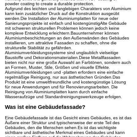
powder coating to create a durable protection.
Aufgrund des leichten und langlebigen Charakters von Aluminium
kann kein zusätzlicher Druck auf die Konstruktion ausgeübt
werden.Die Installation der Aluminiumplatten für neue oder
Sanierungsprojekte ist einfach und kostengünstigAlte Gebäude
mit schweren strukturellen Problemen können jedoch keine
komplexe Entwicklung erleichtern.Bauunternehmer können
Aluminiumbeschichtungen an den Außenwänden des Gebäudes
installieren, um attraktive Fassaden zu schaffen, ohne die
strukturelle Stabilität zu gefährden.
Aluminiumverkleidungssysteme sind unglaublich vielseitige
Baustoffe und Dekorationsmaterialien.Diese Metallfassaden
bieten nicht nur eine große Auswahl an Farbtönen, sondern auch
an Formen, Muster, Stile, Größen und visuelle Effekte.
Aluminiumverkleidungen und -platten erfordern eine einfache
regelmäßige Reinigung, nur aus ästhetischen Gründen.Das
Produkt ist eine umweltfreundliche und kostengünstige Lösung
für neue Anwendungen und für Renovierungsarbeiten. Die
Reinigung von Aluminiumplatten kann durch einfache
Wasseraufzüge und Standardreinigungswerkzeuge erfolgen.
Was ist eine Gebäudefassade?
Eine Gebäudefassade ist das Gesicht eines Gebäudes, es ist das
Äußere einer Struktur und typischerweise der erste Teil des
Gebäudes, den die Menschen sehen.Es ist das wichtigste
sichtbare und ästhetische Merkmal eines Gebäudes und kann