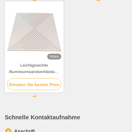
Video
Leichtgewichte
Aluminiumwandverkleidung
Perforierter
Erhalten Sie besten Preis
Aluminiumverbundplatten
Schnelle Kontaktaufnahme
Anschrift