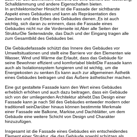
Schalldämmung und andere Eigenschaften bieten.
In architektonischer Hinsicht ist die Fassade der sichtbarste
Aspekt eines Gebäudes und kann als Repräsentation des
Zweckes und des Erbes des Gebäudes dienen.,Es ist auch
wichtig, sich daran zu erinnern, dass die Fassade eines
Gebäudes nicht nur die Vorderseite ist,Aber alle Seiten der
StrukturDie Seitenwände, das Dach und der Eingang tragen alle
zum Gesamtbild des Gebäudes bei.
Die Gebäudefassade schützt das Innere des Gebäudes vor
Umweltsituationen und stellt eine Barriere vor den Elementen wie
Wasser, Wind und Wärme dar.Erlaubt, dass das Gebäude für
seine Bewohner effizient und komfortabel bleibtDie Fassade kann
auch als Isolationssystem fungieren und ist wichtig, um die
Energiekosten zu senken.Es kann auch zur allgemeinen Ästhetik
eines Gebäudes beitragen und das Äußere ästhetischer machen.
Eine gut gestaltete Fassade kann den Wert eines Gebäudes
erheblich erhöhen und auch dazu beitragen, dass ein Gebäude
sich von der umliegenden Architektur abhebt.Das Design einer
Fassade kann je nach Stil des Gebäudes entweder modern oder
traditionell seinDarüber hinaus können bestimmte Merkmale
einer Fassade wie Balkone, Markise,und Dachblätter, um dem
Gebäude eine weitere Schicht von Design und Charakter
hinzuzufügen.
Insgesamt ist die Fassade eines Gebäudes ein entscheidendes
Element einer Struktur, die das Gebäude sowohl schützen als