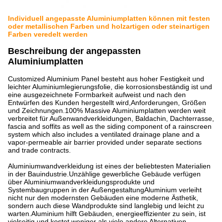
Individuell angepasste Aluminiumplatten können mit festen
oder metallischen Farben und holzartigen oder steinartigen
Farben veredelt werden
Beschreibung der angepassten
Aluminiumplatten
Customized Aluminium Panel besteht aus hoher Festigkeit und
leichter Aluminiumlegierungsfolie, die korrosionsbeständig ist und
eine ausgezeichnete Formbarkeit aufweist und nach den
Entwürfen des Kunden hergestellt wird,Anforderungen, Größen
und Zeichnungen.100% Massive Aluminiumplatten werden weit
verbreitet für Außenwandverkleidungen, Baldachin, Dachterrasse,
fascia and soffits as well as the siding component of a rainscreen
system which also includes a ventilated drainage plane and a
vapor-permeable air barrier provided under separate sections
and trade contracts.
Aluminiumwandverkleidung ist eines der beliebtesten Materialien
in der Bauindustrie.Unzählige gewerbliche Gebäude verfügen
über Aluminiumwandverkleidungsprodukte und
Systembaugruppen in der AußengestaltungAluminium verleiht
nicht nur den modernsten Gebäuden eine moderne Ästhetik,
sondern auch diese Wandprodukte sind langlebig und leicht zu
warten.Aluminium hilft Gebäuden, energieeffizienter zu sein, ist
vielseitig und kostet weniger als viele andere Alternativen.