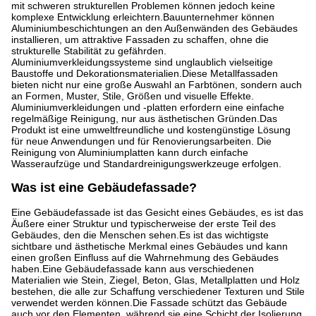
mit schweren strukturellen Problemen können jedoch keine
komplexe Entwicklung erleichtern.Bauunternehmer können
Aluminiumbeschichtungen an den Außenwänden des Gebäudes
installieren, um attraktive Fassaden zu schaffen, ohne die
strukturelle Stabilität zu gefährden.
Aluminiumverkleidungssysteme sind unglaublich vielseitige
Baustoffe und Dekorationsmaterialien.Diese Metallfassaden
bieten nicht nur eine große Auswahl an Farbtönen, sondern auch
an Formen, Muster, Stile, Größen und visuelle Effekte.
Aluminiumverkleidungen und -platten erfordern eine einfache
regelmäßige Reinigung, nur aus ästhetischen Gründen.Das
Produkt ist eine umweltfreundliche und kostengünstige Lösung
für neue Anwendungen und für Renovierungsarbeiten. Die
Reinigung von Aluminiumplatten kann durch einfache
Wasseraufzüge und Standardreinigungswerkzeuge erfolgen.
Was ist eine Gebäudefassade?
Eine Gebäudefassade ist das Gesicht eines Gebäudes, es ist das
Äußere einer Struktur und typischerweise der erste Teil des
Gebäudes, den die Menschen sehen.Es ist das wichtigste
sichtbare und ästhetische Merkmal eines Gebäudes und kann
einen großen Einfluss auf die Wahrnehmung des Gebäudes
haben.Eine Gebäudefassade kann aus verschiedenen
Materialien wie Stein, Ziegel, Beton, Glas, Metallplatten und Holz
bestehen, die alle zur Schaffung verschiedener Texturen und Stile
verwendet werden können.Die Fassade schützt das Gebäude
auch vor den Elementen, während sie eine Schicht der Isolierung,