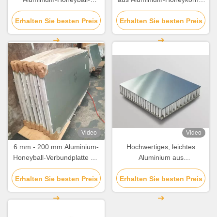
Verbundplatte Leichtgewicht
mm 8 mm 10 mm 20 mm
Erhalten Sie besten Preis
Erhalten Sie besten Preis
Video
Video
6 mm - 200 mm Aluminium-
Hochwertiges, leichtes
Honeyball-Verbundplatte mit
Aluminium aus
guter Schall- /
Honigstockverbundplatten
Erhalten Sie besten Preis
Wärmedämmung
Erhalten Sie besten Preis