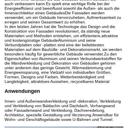
auch verbessern kann.Es spielt eine wichtige Rolle bei der
Energieeffizienz und beeinflusst sowohl die Außen- als auch die
Innenarchitektur eines GebäudesDie Fassaden werden
verwendet, um ein Gebäude hervorzuheben, Aufmerksamkeit zu
erregen und seinen Gesamtwert zu erhöhen.
In den letzten Jahren hat die Technologie das Design und die
Konstruktion von Fassaden revolutioniert, da ständig neue
Materialien und Methoden entstehen, um effizientere,attraktive
und kostengünstige GebäudeAluminium und seine
Verbundplatten oder -platten sind eine der beliebtesten
Materialien auf dem Bauhülle- und Dekorationsmarkt, sie werden
besonders häufig für gewerbliche Gebäude verwendet.Zu den
Eigenschaften von Aluminium und seinen Verbundwerkstoffen für
die Wandverkleidung und Dekoration von Gebäuden gehören
unter anderem das geringe Gewicht, Wärmedämmung und
Energieeinsparung, eine Vielzahl von individuellen Größen,
Formen, Designs und Farben, Wetterbeständigkeit und
Langlebigkeit, attraktives Aussehen, recycelbares Material
Anwendungen
Innen- und Außenwandverkleidung und -dekoration, Verkleidung
und Verkleidung von Baldachin und Dachdach, Vorhangwand
oder Fassadenwand und Verkleidung, Dachveredelung,
Architektur, spezielle Gestaltung und Verzierung.Anwendbar für
Wohn- und Geschäftsgebäude sowie U-Bahnen und Tunnel.