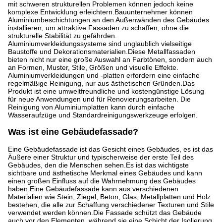
mit schweren strukturellen Problemen können jedoch keine
komplexe Entwicklung erleichtern.Bauunternehmer können
Aluminiumbeschichtungen an den Außenwänden des Gebäudes
installieren, um attraktive Fassaden zu schaffen, ohne die
strukturelle Stabilität zu gefährden.
Aluminiumverkleidungssysteme sind unglaublich vielseitige
Baustoffe und Dekorationsmaterialien.Diese Metallfassaden
bieten nicht nur eine große Auswahl an Farbtönen, sondern auch
an Formen, Muster, Stile, Größen und visuelle Effekte.
Aluminiumverkleidungen und -platten erfordern eine einfache
regelmäßige Reinigung, nur aus ästhetischen Gründen.Das
Produkt ist eine umweltfreundliche und kostengünstige Lösung
für neue Anwendungen und für Renovierungsarbeiten. Die
Reinigung von Aluminiumplatten kann durch einfache
Wasseraufzüge und Standardreinigungswerkzeuge erfolgen.
Was ist eine Gebäudefassade?
Eine Gebäudefassade ist das Gesicht eines Gebäudes, es ist das
Äußere einer Struktur und typischerweise der erste Teil des
Gebäudes, den die Menschen sehen.Es ist das wichtigste
sichtbare und ästhetische Merkmal eines Gebäudes und kann
einen großen Einfluss auf die Wahrnehmung des Gebäudes
haben.Eine Gebäudefassade kann aus verschiedenen
Materialien wie Stein, Ziegel, Beton, Glas, Metallplatten und Holz
bestehen, die alle zur Schaffung verschiedener Texturen und Stile
verwendet werden können.Die Fassade schützt das Gebäude
auch vor den Elementen, während sie eine Schicht der Isolierung,