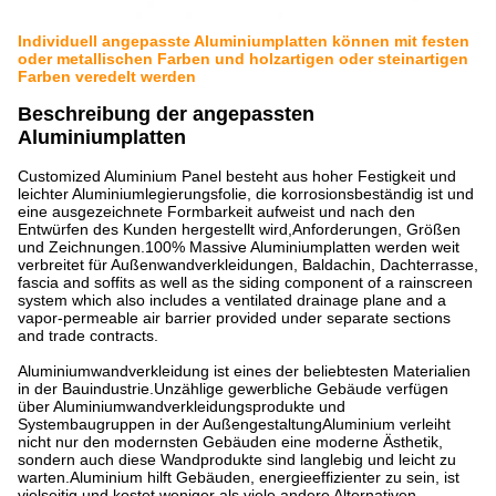
Individuell angepasste Aluminiumplatten können mit festen
oder metallischen Farben und holzartigen oder steinartigen
Farben veredelt werden
Beschreibung der angepassten
Aluminiumplatten
Customized Aluminium Panel besteht aus hoher Festigkeit und
leichter Aluminiumlegierungsfolie, die korrosionsbeständig ist und
eine ausgezeichnete Formbarkeit aufweist und nach den
Entwürfen des Kunden hergestellt wird,Anforderungen, Größen
und Zeichnungen.100% Massive Aluminiumplatten werden weit
verbreitet für Außenwandverkleidungen, Baldachin, Dachterrasse,
fascia and soffits as well as the siding component of a rainscreen
system which also includes a ventilated drainage plane and a
vapor-permeable air barrier provided under separate sections
and trade contracts.
Aluminiumwandverkleidung ist eines der beliebtesten Materialien
in der Bauindustrie.Unzählige gewerbliche Gebäude verfügen
über Aluminiumwandverkleidungsprodukte und
Systembaugruppen in der AußengestaltungAluminium verleiht
nicht nur den modernsten Gebäuden eine moderne Ästhetik,
sondern auch diese Wandprodukte sind langlebig und leicht zu
warten.Aluminium hilft Gebäuden, energieeffizienter zu sein, ist
vielseitig und kostet weniger als viele andere Alternativen.