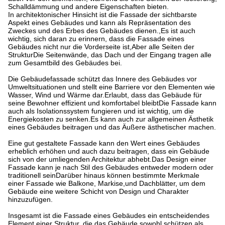
Schalldämmung und andere Eigenschaften bieten.
In architektonischer Hinsicht ist die Fassade der sichtbarste
Aspekt eines Gebäudes und kann als Repräsentation des
Zweckes und des Erbes des Gebäudes dienen.,Es ist auch
wichtig, sich daran zu erinnern, dass die Fassade eines
Gebäudes nicht nur die Vorderseite ist,Aber alle Seiten der
StrukturDie Seitenwände, das Dach und der Eingang tragen alle
zum Gesamtbild des Gebäudes bei.
Die Gebäudefassade schützt das Innere des Gebäudes vor
Umweltsituationen und stellt eine Barriere vor den Elementen wie
Wasser, Wind und Wärme dar.Erlaubt, dass das Gebäude für
seine Bewohner effizient und komfortabel bleibtDie Fassade kann
auch als Isolationssystem fungieren und ist wichtig, um die
Energiekosten zu senken.Es kann auch zur allgemeinen Ästhetik
eines Gebäudes beitragen und das Äußere ästhetischer machen.
Eine gut gestaltete Fassade kann den Wert eines Gebäudes
erheblich erhöhen und auch dazu beitragen, dass ein Gebäude
sich von der umliegenden Architektur abhebt.Das Design einer
Fassade kann je nach Stil des Gebäudes entweder modern oder
traditionell seinDarüber hinaus können bestimmte Merkmale
einer Fassade wie Balkone, Markise,und Dachblätter, um dem
Gebäude eine weitere Schicht von Design und Charakter
hinzuzufügen.
Insgesamt ist die Fassade eines Gebäudes ein entscheidendes
Element einer Struktur, die das Gebäude sowohl schützen als