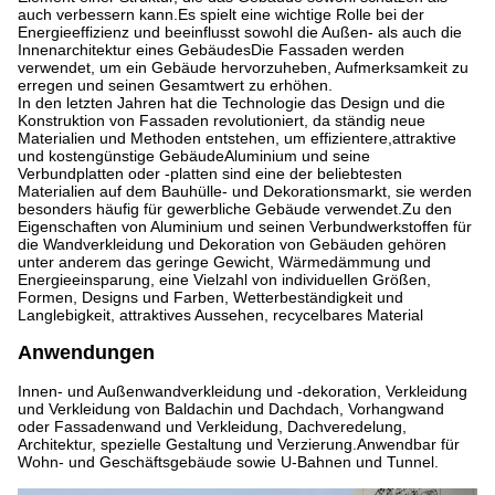
auch verbessern kann.Es spielt eine wichtige Rolle bei der
Energieeffizienz und beeinflusst sowohl die Außen- als auch die
Innenarchitektur eines GebäudesDie Fassaden werden
verwendet, um ein Gebäude hervorzuheben, Aufmerksamkeit zu
erregen und seinen Gesamtwert zu erhöhen.
In den letzten Jahren hat die Technologie das Design und die
Konstruktion von Fassaden revolutioniert, da ständig neue
Materialien und Methoden entstehen, um effizientere,attraktive
und kostengünstige GebäudeAluminium und seine
Verbundplatten oder -platten sind eine der beliebtesten
Materialien auf dem Bauhülle- und Dekorationsmarkt, sie werden
besonders häufig für gewerbliche Gebäude verwendet.Zu den
Eigenschaften von Aluminium und seinen Verbundwerkstoffen für
die Wandverkleidung und Dekoration von Gebäuden gehören
unter anderem das geringe Gewicht, Wärmedämmung und
Energieeinsparung, eine Vielzahl von individuellen Größen,
Formen, Designs und Farben, Wetterbeständigkeit und
Langlebigkeit, attraktives Aussehen, recycelbares Material
Anwendungen
Innen- und Außenwandverkleidung und -dekoration, Verkleidung
und Verkleidung von Baldachin und Dachdach, Vorhangwand
oder Fassadenwand und Verkleidung, Dachveredelung,
Architektur, spezielle Gestaltung und Verzierung.Anwendbar für
Wohn- und Geschäftsgebäude sowie U-Bahnen und Tunnel.