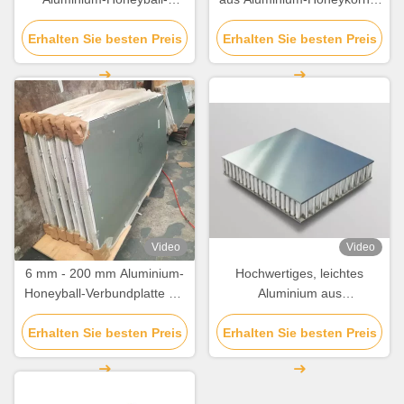
Verbundplatte Leichtgewicht
mm 8 mm 10 mm 20 mm
Erhalten Sie besten Preis
Erhalten Sie besten Preis
Video
Video
6 mm - 200 mm Aluminium-
Hochwertiges, leichtes
Honeyball-Verbundplatte mit
Aluminium aus
guter Schall- /
Honigstockverbundplatten
Erhalten Sie besten Preis
Wärmedämmung
Erhalten Sie besten Preis