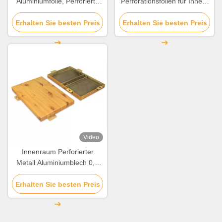
Aluminiumfolie, Perforierte
Perforationsfolien für Innen-
Aluminiumplatten für die
und Außenwanddekoration
Erhalten Sie besten Preis
Fassade
Erhalten Sie besten Preis
Video
Innenraum Perforierter
Metall Aluminiumblech 0,5
mm-6 mm Für Wand /
Erhalten Sie besten Preis
Decoration Decoration