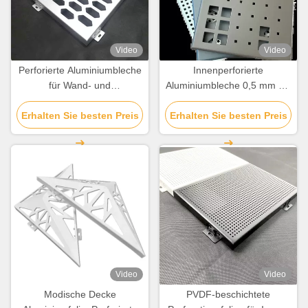
Video
Video
Perforierte Aluminiumbleche
Innenperforierte
für Wand- und
Aluminiumbleche 0,5 mm bis
Deckendekoration
10 mm Dicke
Erhalten Sie besten Preis
Erhalten Sie besten Preis
Korrosionsbeständig
Video
Video
Modische Decke
PVDF-beschichtete