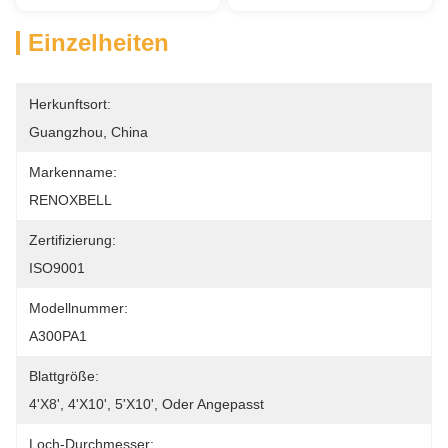
Einzelheiten
Herkunftsort:
Guangzhou, China
Markenname:
RENOXBELL
Zertifizierung:
ISO9001
Modellnummer:
A300PA1
Blattgröße:
4'x8', 4'x10', 5'x10', Oder Angepasst
Loch-Durchmesser: