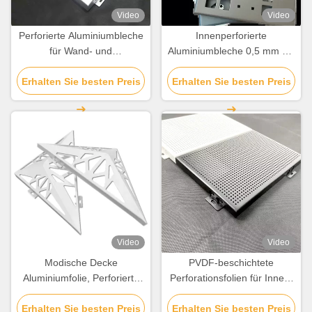
Video
Video
Perforierte Aluminiumbleche
Innenperforierte
für Wand- und
Aluminiumbleche 0,5 mm bis
Deckendekoration
10 mm Dicke
Erhalten Sie besten Preis
Erhalten Sie besten Preis
Korrosionsbeständig
Video
Video
Modische Decke
PVDF-beschichtete
Aluminiumfolie, Perforierte
Perforationsfolien für Innen-
Aluminiumplatten für die
und Außenwanddekoration
Erhalten Sie besten Preis
Fassade
Erhalten Sie besten Preis