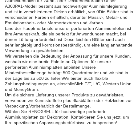
Aluminiumfolien für Wand- oder Deckendekoration.Unser
A300PA1-Modell besteht aus hochwertiger Aluminiumlegierung
und ist in verschiedenen Dicken erhältlich, von 0Die Blätter sind in
verschiedenen Farben erhältlich, darunter Massiv-, Metall- und
Emulationsholz- oder Marmortexturen und -farben.
Eine der Hauptmerkmale unserer perforierten Aluminiumfolien ist
ihre Atmungskraft, die sie perfekt für Anwendungen macht, bei
denen Lüftung erforderlich ist.Diese leichten Blätter sind auch
sehr langlebig und korrosionsbeständig, um eine lang anhaltende
Verwendung zu gewährleisten.
Wir verstehen die Bedeutung der Anpassung für unsere Kunden,
weshalb wir eine breite Palette an Optionen für unsere
perforierten Aluminiumplatten anbieten.Unsere
Mindestbestellmenge beträgt 500 Quadratmeter und wir sind in
der Lage bis zu 500 zu liefernWir bieten auch flexible
Zahlungsbedingungen an, einschließlich T/T, L/C, Western Union
und MoneyGram.
Um die sichere Lieferung unserer Produkte zu gewährleisten,
verwenden wir Kunststofffolie plus Blasblätter oder Holzkisten zur
Verpackung.Vorbehaltlich der Bestellmenge.
Wählen Sie RENOXBELL für hochwertige perforierte
Aluminiumplatten zur Dekoration. Kontaktieren Sie uns jetzt, um
Ihre spezifischen Anpassungsbedürfnisse zu besprechen!