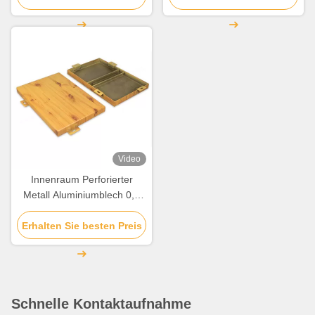
Video
Innenraum Perforierter
Metall Aluminiumblech 0,5
mm-6 mm Für Wand /
Erhalten Sie besten Preis
Decoration Decoration
Schnelle Kontaktaufnahme