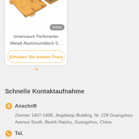
Video
Innenraum Perforierter
Metall Aluminiumblech 0,5
mm-6 mm Für Wand /
Erhalten Sie besten Preis
Decoration Decoration
Schnelle Kontaktaufnahme
Anschrift
Zimmer 1407-1408, Jingdianju Building, Nr. 228 Guangzhou
Avenue South, Bezirk Haizhu, Guangzhou, China
Tel.