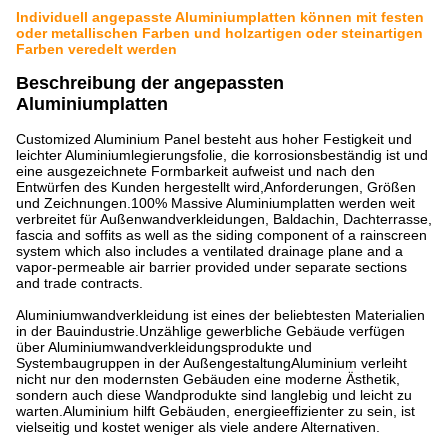
Individuell angepasste Aluminiumplatten können mit festen
oder metallischen Farben und holzartigen oder steinartigen
Farben veredelt werden
Beschreibung der angepassten
Aluminiumplatten
Customized Aluminium Panel besteht aus hoher Festigkeit und
leichter Aluminiumlegierungsfolie, die korrosionsbeständig ist und
eine ausgezeichnete Formbarkeit aufweist und nach den
Entwürfen des Kunden hergestellt wird,Anforderungen, Größen
und Zeichnungen.100% Massive Aluminiumplatten werden weit
verbreitet für Außenwandverkleidungen, Baldachin, Dachterrasse,
fascia and soffits as well as the siding component of a rainscreen
system which also includes a ventilated drainage plane and a
vapor-permeable air barrier provided under separate sections
and trade contracts.
Aluminiumwandverkleidung ist eines der beliebtesten Materialien
in der Bauindustrie.Unzählige gewerbliche Gebäude verfügen
über Aluminiumwandverkleidungsprodukte und
Systembaugruppen in der AußengestaltungAluminium verleiht
nicht nur den modernsten Gebäuden eine moderne Ästhetik,
sondern auch diese Wandprodukte sind langlebig und leicht zu
warten.Aluminium hilft Gebäuden, energieeffizienter zu sein, ist
vielseitig und kostet weniger als viele andere Alternativen.