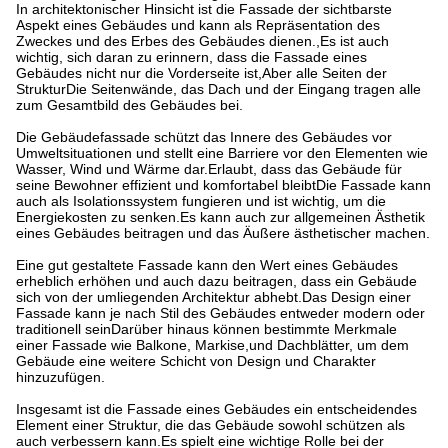
In architektonischer Hinsicht ist die Fassade der sichtbarste
Aspekt eines Gebäudes und kann als Repräsentation des
Zweckes und des Erbes des Gebäudes dienen.,Es ist auch
wichtig, sich daran zu erinnern, dass die Fassade eines
Gebäudes nicht nur die Vorderseite ist,Aber alle Seiten der
StrukturDie Seitenwände, das Dach und der Eingang tragen alle
zum Gesamtbild des Gebäudes bei.
Die Gebäudefassade schützt das Innere des Gebäudes vor
Umweltsituationen und stellt eine Barriere vor den Elementen wie
Wasser, Wind und Wärme dar.Erlaubt, dass das Gebäude für
seine Bewohner effizient und komfortabel bleibtDie Fassade kann
auch als Isolationssystem fungieren und ist wichtig, um die
Energiekosten zu senken.Es kann auch zur allgemeinen Ästhetik
eines Gebäudes beitragen und das Äußere ästhetischer machen.
Eine gut gestaltete Fassade kann den Wert eines Gebäudes
erheblich erhöhen und auch dazu beitragen, dass ein Gebäude
sich von der umliegenden Architektur abhebt.Das Design einer
Fassade kann je nach Stil des Gebäudes entweder modern oder
traditionell seinDarüber hinaus können bestimmte Merkmale
einer Fassade wie Balkone, Markise,und Dachblätter, um dem
Gebäude eine weitere Schicht von Design und Charakter
hinzuzufügen.
Insgesamt ist die Fassade eines Gebäudes ein entscheidendes
Element einer Struktur, die das Gebäude sowohl schützen als
auch verbessern kann.Es spielt eine wichtige Rolle bei der