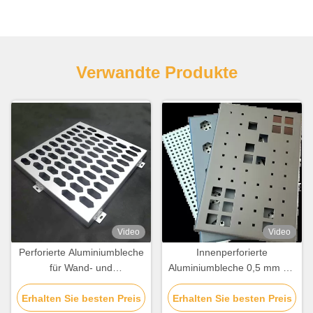
Verwandte Produkte
Video
Video
Perforierte Aluminiumbleche
Innenperforierte
für Wand- und
Aluminiumbleche 0,5 mm bis
Deckendekoration
10 mm Dicke
Erhalten Sie besten Preis
Erhalten Sie besten Preis
Korrosionsbeständig