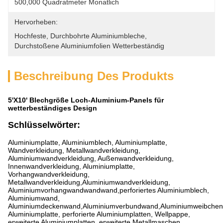
500,000 Quadratmeter Monatlich
Hervorheben:
Hochfeste
, 
Durchbohrte Aluminiumbleche
, 
Durchstoßene Aluminiumfolien Wetterbeständig
Beschreibung Des Produkts
5'X10' Blechgröße Loch-Aluminium-Panels für
wetterbeständiges Design
Schlüsselwörter:
Aluminiumplatte, Aluminiumblech, Aluminiumplatte,
Wandverkleidung, Metallwandverkleidung,
Aluminiumwandverkleidung, Außenwandverkleidung,
Innenwandverkleidung, Aluminiumplatte,
Vorhangwandverkleidung,
Metallwandverkleidung,Aluminiumwandverkleidung,
Aluminiumvorhangwandwandwand,perforiertes Aluminiumblech,
Aluminiumwand,
Aluminiumdeckenwand,Aluminiumverbundwand,Aluminiumweibche
Aluminiumplatte, perforierte Aluminiumplatten, Wellpappe,
erweiterte Aluminiumplatten, erweiterte Metallmaschen,